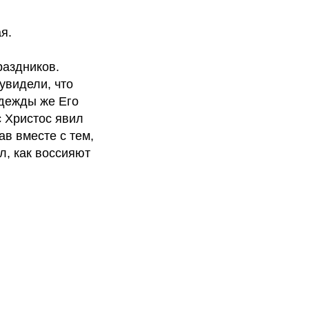
я.
раздников.
увидели, что
одежды же Его
с Христос явил
ав вместе с тем,
л, как воссияют