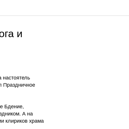
ога и
а настоятель
л Праздничное
е Бдение,
здником. А на
и клириков храма