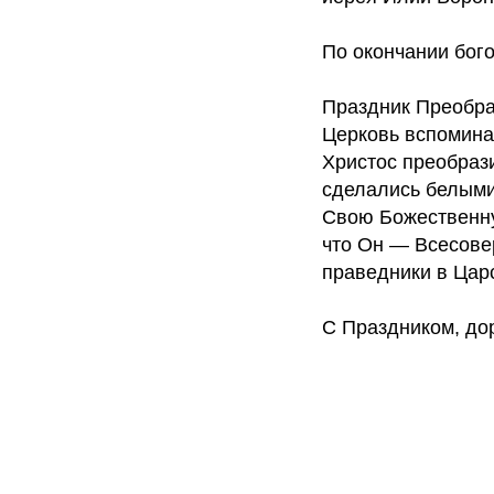
По окончании бог
Праздник Преобра
Церковь вспоминае
Христос преобрази
сделались белыми,
Свою Божественную
что Он — Всесове
праведники в Цар
С Праздником, дор