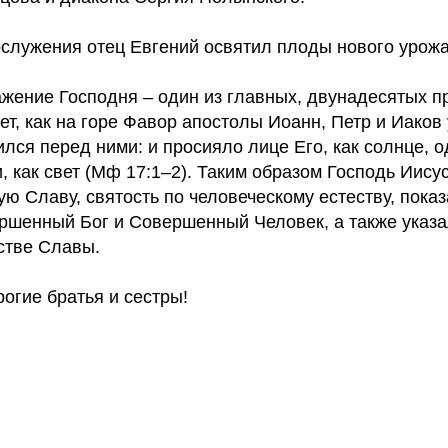
ослужения отец Евгений освятил плоды нового урожа
жение Господня – один из главных, двунадесятых п
т, как на горе Фавор апостолы Иоанн, Петр и Иаков 
лся перед ними: и просияло лице Его, как солнце, 
 как свет (Мф 17:1–2). Таким образом Господь Иису
 Славу, святость по человеческому естеству, показ
ршенный Бог и Совершенный Человек, а также указа
стве Славы.
огие братья и сестры!